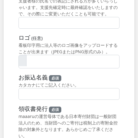
支援者様の氏名での表記にされる方が多くいらっし
ゃいます。支援先確定時に最終確認をいたしますの
で、その際にご変更いただくことも可能です。
ロゴ
(任意)
看板印字用に法人等のロゴ画像をアップロードする
ことが出来ます（JPEGまたはPNG形式のみ）。
お振込名義
必須
カタカナにてご記入ください。
領収書発行
必須
maaaruの運営母体である日本寄付財団は一般財団
法人のため、当財団へのご寄付は税制上の寄附金控
除の対象外となります。あらかじめご了承くださ
い。